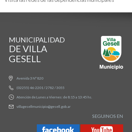
MUNICIPALIDAD
DE VILLA
GESELL
Avenida 3 Nº 820
(02255) 46-2201 / 2782 / 3055
Atención de Lunes a Viernes: de 8:15 a 13:45 hs.
villagesellmunicipio@gesell.gob.ar
SEGUINOS EN