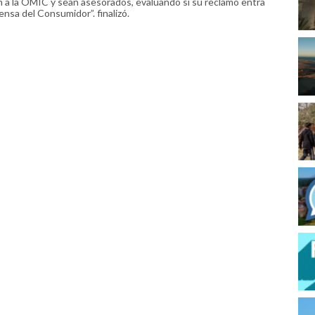
 a la OMIC y sean asesorados, evaluando si su reclamo entra
ensa del Consumidor”. finalizó.