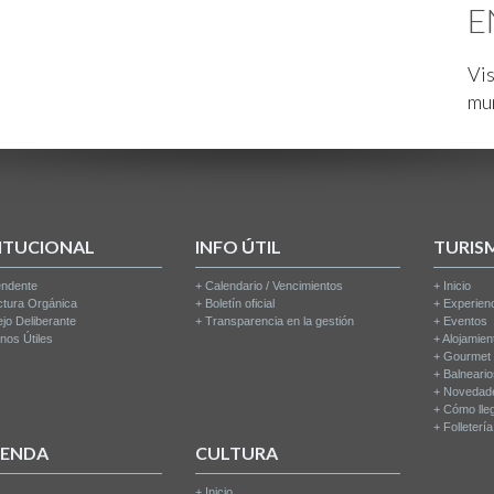
E
Vis
mu
ITUCIONAL
INFO ÚTIL
TURIS
endente
+
Calendario / Vencimientos
+
Inicio
ctura Orgánica
+
Boletín oficial
+
Experien
jo Deliberante
+
Transparencia en la gestión
+
Eventos
nos Útiles
+
Alojamien
+
Gourmet
+
Balneari
+
Novedad
+
Cómo lle
+
Folleterí
IENDA
CULTURA
+
Inicio