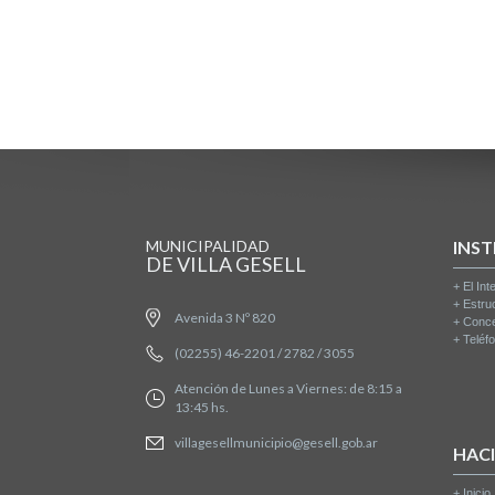
MUNICIPALIDAD
INST
DE VILLA GESELL
+
El Int
+
Estru
Avenida 3 Nº 820
+
Conce
+
Teléfo
(02255) 46-2201 / 2782 / 3055
Atención de Lunes a Viernes: de 8:15 a
13:45 hs.
villagesellmunicipio@gesell.gob.ar
HAC
+
Inicio