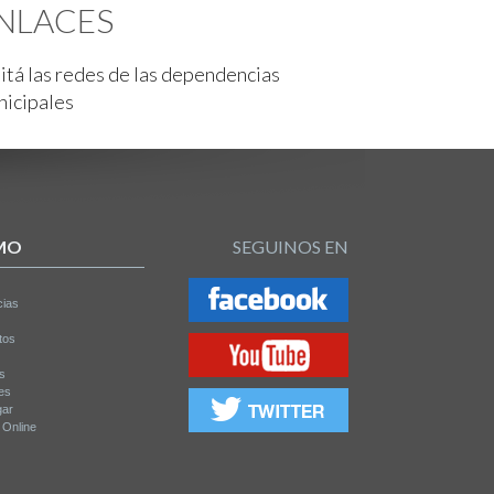
NLACES
itá las redes de las dependencias
nicipales
MO
SEGUINOS EN
cias
tos
os
es
gar
a Online