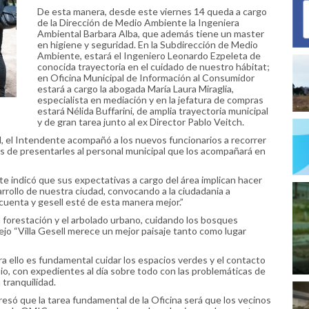
De esta manera, desde este viernes 14 queda a cargo
de la Dirección de Medio Ambiente la Ingeniera
Ambiental Barbara Alba, que además tiene un master
en higiene y seguridad. En la Subdirección de Medio
Ambiente, estará el Ingeniero Leonardo Ezpeleta de
conocida trayectoria en el cuidado de nuestro hábitat;
en Oficina Municipal de Información al Consumidor
estará a cargo la abogada María Laura Miraglia,
especialista en mediación y en la jefatura de compras
estará Nélida Buffarini, de amplia trayectoria municipal
y de gran tarea junto al ex Director Pablo Veitch.
, el Intendente acompañó a los nuevos funcionarios a recorrer
ás de presentarles al personal municipal que los acompañará en
e indicó que sus expectativas a cargo del área implican hacer
rrollo de nuestra ciudad, convocando a la ciudadania a
cuenta y gesell esté de esta manera mejor.”
a forestación y el arbolado urbano, cuidando los bosques
nejo “Villa Gesell merece un mejor paisaje tanto como lugar
ello es fundamental cuidar los espacios verdes y el contacto
pio, con expedientes al día sobre todo con las problemáticas de
 tranquilidad.
resó que la tarea fundamental de la Oficina será que los vecinos